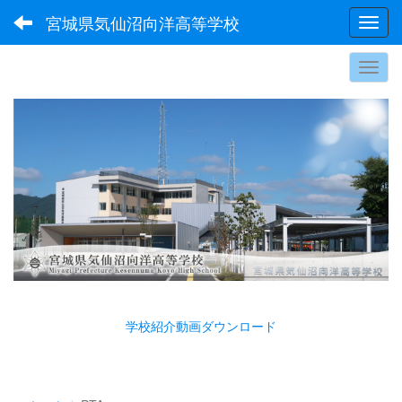
宮城県気仙沼向洋高等学校
Toggl
学校紹介動画ダウンロード