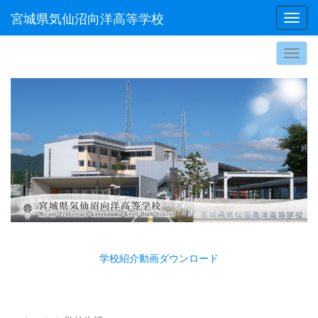
宮城県気仙沼向洋高等学校
Toggl
学校紹介動画ダウンロード