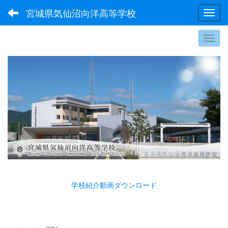
宮城県気仙沼向洋高等学校
Toggl
学校紹介動画ダウンロード