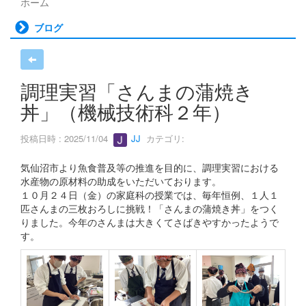
ホーム
ブログ
調理実習「さんまの蒲焼き
丼」（機械技術科２年）
投稿日時 : 2025/11/04
JJ
カテゴリ:
気仙沼市より魚食普及等の推進を目的に、調理実習における
水産物の原材料の助成をいただいております。
１０月２４日（金）の家庭科の授業では、毎年恒例、１人１
匹さんまの三枚おろしに挑戦！「さんまの蒲焼き丼」をつく
りました。今年のさんまは大きくてさばきやすかったようで
す。