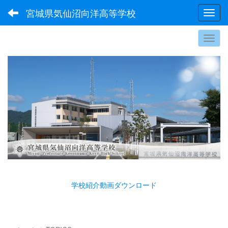
宮城県気仙沼向洋高等学校
Toggl
学校紹介動画ダウンロード