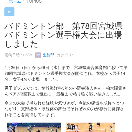
ホーム
TOPICS
バドミントン部 第78回宮城県
バドミントン選手権大会に出場
しました
投稿日時 : 05/21
生徒部
カテゴリ:
4月26日（日）から29日（水）まで、宮城県総合体育館において第
78回宮城県バドミントン選手権大会が開催され、本校から男子14
名、女子4名が出場しました。
男子ダブルスでは、情報海洋科3年の小野寺瑛人さん・柏木陽貴さ
んペアが3回戦まで進出し、最後まで粘り強く戦い抜きました。
今回の大会で得られた経験や気づきが、今後の練習や成長へとつ
ながり、支部総体・県総体の舞台でそれぞれの力が存分に発揮さ
れることを期待しています。