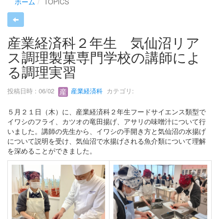
ホーム
TOPICS
産業経済科２年生 気仙沼リア
ス調理製菓専門学校の講師によ
る調理実習
投稿日時 : 06/02
産業経済科
カテゴリ:
５月２１日（木）に、産業経済科２年生フードサイエンス類型で
イワシのフライ、カツオの竜田揚げ、アサリの味噌汁について行
いました。講師の先生から、イワシの手開き方と気仙沼の水揚げ
について説明を受け、気仙沼で水揚げされる魚介類について理解
を深めることができました。