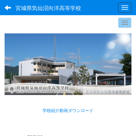
宮城県気仙沼向洋高等学校
Toggl
学校紹介動画ダウンロード