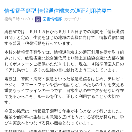
情報電子類型 情報通信端末の適正利用啓発中
投稿日時 : 05/13
図書情報部
カテゴリ:
総務省では、５月１５日から６月１５日までの期間を「情報通信
月間」と定め、生徒をはじめ地域の皆様に向けて、情報通信に関
する普及・啓発活動を行っています。
本校の情報電子類型では、情報通信端末の適正利用を促す取り組
みとして、総務省東北総合通信局より陸上無線協会東北支部を通
じてポスターをご提供いただきました。現在、４階準備室入口の
ドアに掲示し、多くの生徒の目に触れるよう工夫しています。
電波は、警察・消防・救急といった緊急通信をはじめ、テレビ・
ラジオ、スマートフォンや携帯電話など、私たちの生活を支える
重要なライフラインの一つです。日常生活の中で欠かせない存在
であるからこそ、ルールを守り、正しく利用することが大切で
す。
今回の掲示は、情報電子類型３年生が中心となって行いました。
後輩や他学科の生徒にも意識を広げようとする姿勢が見られ、学
びを実践へとつなげる良い機会となっています。
本類型では、情報通信に関する知識だけでなく、モラルや責任に