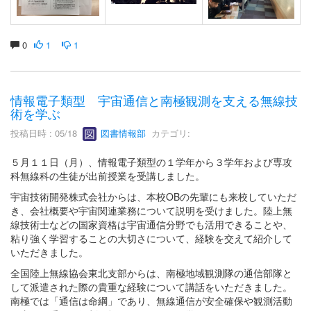
0
1
1
情報電子類型 宇宙通信と南極観測を支える無線技
術を学ぶ
投稿日時 : 05/18
図書情報部
カテゴリ:
５月１１日（月）、情報電子類型の１学年から３学年および専攻
科無線科の生徒が出前授業を受講しました。
宇宙技術開発株式会社からは、本校OBの先輩にも来校していただ
き、会社概要や宇宙関連業務について説明を受けました。陸上無
線技術士などの国家資格は宇宙通信分野でも活用できることや、
粘り強く学習することの大切さについて、経験を交えて紹介して
いただきました。
全国陸上無線協会東北支部からは、南極地域観測隊の通信部隊と
して派遣された際の貴重な経験について講話をいただきました。
南極では「通信は命綱」であり、無線通信が安全確保や観測活動