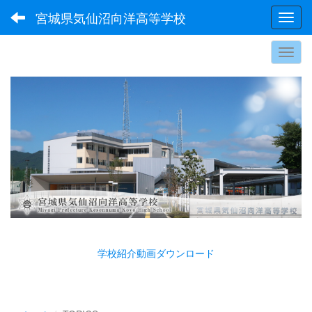
宮城県気仙沼向洋高等学校
Toggl
学校紹介動画ダウンロード