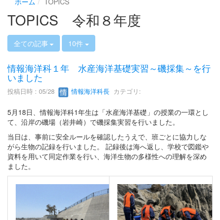
ホーム
TOPICS
TOPICS 令和８年度
全ての記事
10件
情報海洋科１年 水産海洋基礎実習～磯採集～を行
いました
投稿日時 : 05/28
情報海洋科長
カテゴリ:
5月18日、情報海洋科1年生は「水産海洋基礎」の授業の一環とし
て、沿岸の磯場（岩井崎）で磯採集実習を行いました。
当日は、事前に安全ルールを確認したうえで、班ごとに協力しな
がら生物の記録を行いました。 記録後は海へ返し、学校で図鑑や
資料を用いて同定作業を行い、海洋生物の多様性への理解を深め
ました。