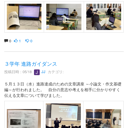
0
1
0
３学年 進路ガイダンス
投稿日時 : 05/18
JJ
カテゴリ:
５月１３日（水）進路達成のための文章講座 ～小論文・作文基礎
編～が行われました。 自分の意志や考えを相手に分かりやすく
伝える文章について学びました。