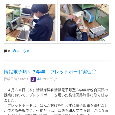
0
4
0
情報電子類型３学年 ブレットボード実習①
投稿日時 : 05/11
JJ
カテゴリ:
４月３０日（木）情報海洋科情報電子類型３学年が総合実習の
授業において、ブレッドボードを用いた発信回路制作に取り組み
ました。
ブレッドボードは、はんだ付けを行わずに電子回路を組むこと
ができる基板です。生徒たちは、回路を組み立てる難しさに直面