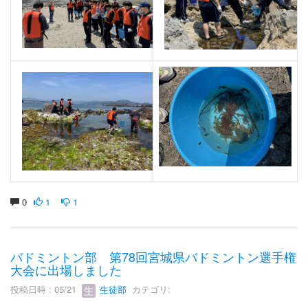
0
1
1
バドミントン部 第78回宮城県バドミントン選手権
大会に出場しました
投稿日時 : 05/21
生徒部
カテゴリ: