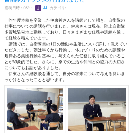
投稿日時 : 05/11
JJ
カテゴリ:
昨年度本校を卒業した伊東神さんを講師として招き、自衛隊の
仕事についての講話を行いました。伊東さんは現在、陸上自衛隊
多賀城駐屯地に勤務しており、日々さまざまな任務や訓練を通し
て経験を積んでいます。
講話では、自衛隊員の1日の活動や生活について詳しく教えてい
ただきました。朝は早くから行動し、体力づくりのための訓練や
規律ある集団行動を基本に、与えられた任務に取り組んでいるこ
とが印象的でした。さらに、寮での生活や仲間との協力の大切さ
についてもお話がありました。
伊東さんの経験談を通して、自分の将来について考える良いき
っかけとなったことと思います。